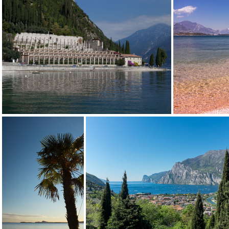
Bananenpflanze im Arboretum Arco
In Gargnano
Am Stand von Tignale