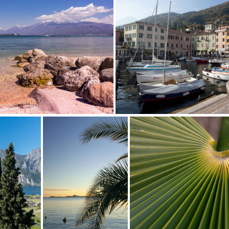
In Torbole
In Gargnano
Ol
In Manerba
In Gargnano