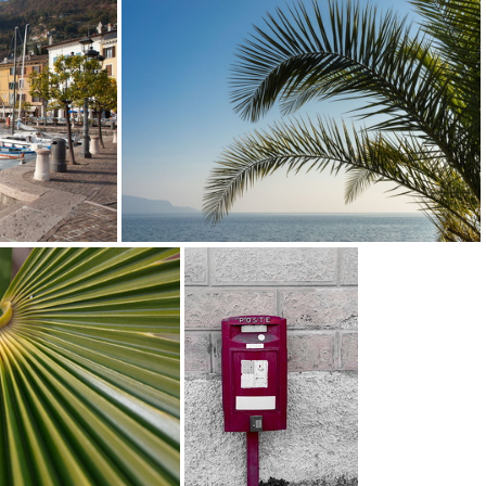
ivenhain in Toscolano
In Limone
In Maderno