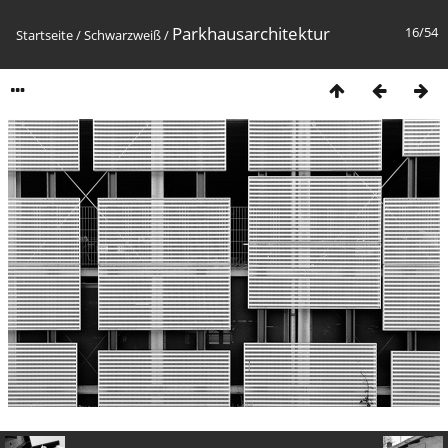
Parkhausarchitektur
16/54
Startseite
/
Schwarzweiß
/